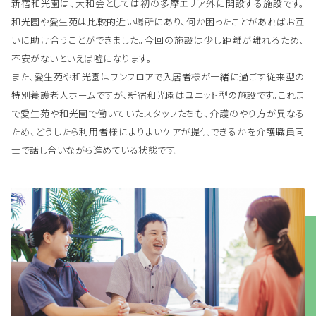
新宿和光園は、大和会としては初の多摩エリア外に開設する施設です。
和光園や愛生苑は比較的近い場所にあり、何か困ったことがあればお互
いに助け合うことができました。今回の施設は少し距離が離れるため、
不安がないといえば嘘になります。
また、愛生苑や和光園はワンフロアで入居者様が一緒に過ごす従来型の
特別養護老人ホームですが、新宿和光園はユニット型の施設です。これま
で愛生苑や和光園で働いていたスタッフたちも、介護のやり方が異なる
ため、どうしたら利用者様によりよいケアが提供できるかを介護職員同
士で話し合いながら進めている状態です。