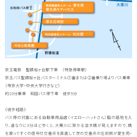
京王電鉄 聖蹟桜ヶ丘駅下車 （特急停車駅）
京王バス聖蹟桜ヶ丘バスターミナル①番または②番乗り場よりバス乗車
（帝京大学・中央大学行きなど）
約10分乗車 和田バス停下車 徒歩5分
《徒歩経路》
バス停の対面にある自動車用品店（イエローハットさん）脇の路地を入
り、道なりに3分ほど歩くと、大栗川に架かる並木橋が見えますので、橋
を渡ってすぐの信号付交差点を直進して次の交差点の左前側が愛生苑・